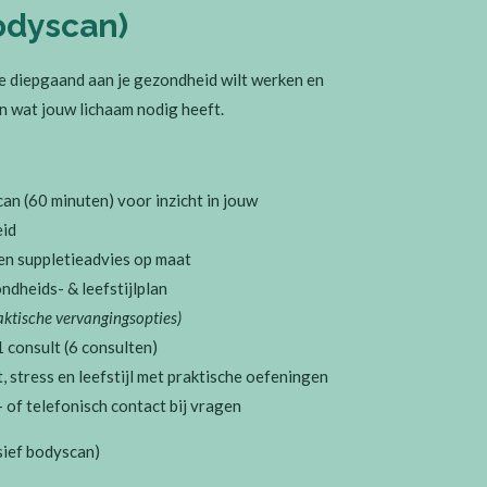
Bodyscan)
s je diepgaand aan je gezondheid wilt werken en
 in wat jouw lichaam nodig heeft.
an (60 minuten) voor inzicht in jouw
eid
en suppletieadvies op maat
ndheids- & leefstijlplan
raktische vervangingsopties)
consult (6 consulten)
 stress en leefstijl met praktische oefeningen
of telefonisch contact bij vragen
sief bodyscan)