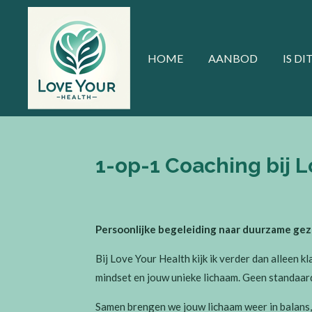
Ga
direct
naar
HOME
AANBOD
IS DI
de
hoofdinhoud
1-op-1 Coaching bij L
Persoonlijke begeleiding naar duurzame ge
Bij Love Your Health kijk ik verder dan alleen 
mindset en jouw unieke lichaam. Geen standaard 
Samen brengen we jouw lichaam weer in balans, 