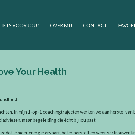
T IETS VOOR JOU?
OVER MIJ
CONTACT
FAVOR
ove Your Health
zondheid
klachten. In mijn 1-op-1 coachingtrajecten werken we aan herstel van b
adviezen, maar begeleiding die écht bij jou past.
zodat je meer energie ervaart, beter herstelt en weer vertrouwen kri