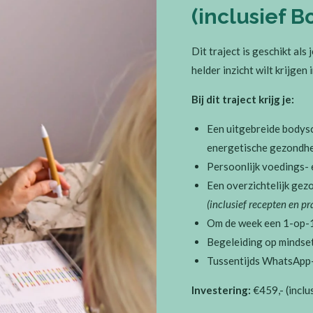
(inclusief 
Dit traject is geschikt al
helder inzicht wilt krijgen
Bij dit traject krijg je:
Een uitgebreide bodysc
energetische gezondh
Persoonlijk voedings- 
Een overzichtelijk gezo
(inclusief recepten en p
Om de week een 1-op-1 
Begeleiding op mindset,
Tussentijds WhatsApp- 
Investering:
€459,- (inclu