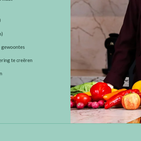
)
n)
se gewoontes
ring te creëren
n