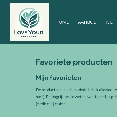
Ga
direct
naar
HOME
AANBOD
IS DI
de
hoofdinhoud
Favoriete producten
Mijn favorieten
De producten die je hier vindt, heb ik allemaal 
hart). Belangrijk om te weten: wat ik deel, is 
(medische) claims.