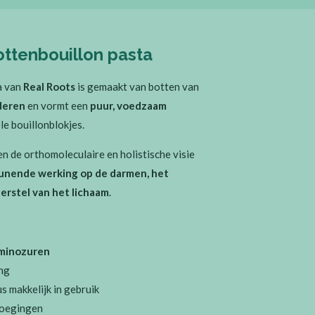
ottenbouillon pasta
a van
Real Roots
is gemaakt van botten van
deren
en vormt een
puur, voedzaam
le bouillonblokjes.
n de orthomoleculaire en holistische visie
unende werking op de darmen, het
rstel van het lichaam
.
aminozuren
ing
s makkelijk in gebruik
voegingen