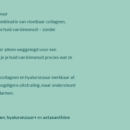
-kuur
ombinatie van vloeibaar collageen,
e huid van binnenuit – zonder
nger alleen weggelegd voor een
je je huid van binnenuit precies wat ze
 collageen en hyaluronzuur merkbaar af.
 jeugdigere uitstraling, maar ondersteunt
 darmen.
een
,
hyaluronzuur+
en
astaxanthine