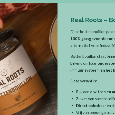
Real Roots – B
Deze bottenbouillon past
100% grasgevoerde run
alternatief
voor industrië
Bottenbouillon staat binne
bekend om haar
onderste
immuunsysteem en het he
Deze variant is:
Rijk aan
eiwitten en 
Zuiver van samenstell
Direct oplosbaar
en du
Vrij van onnodige toe