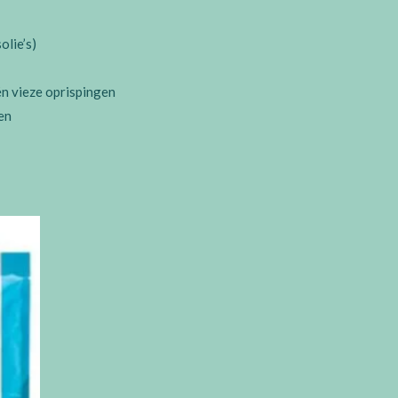
lie’s)
n vieze oprispingen
en